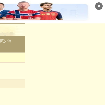
✕
藏头诗