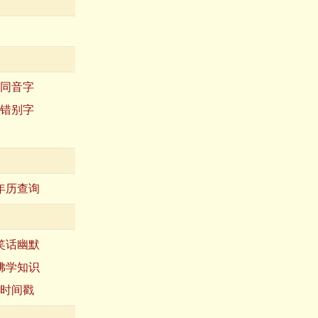
同音字
错别字
年历查询
笑话幽默
佛学知识
时间戳