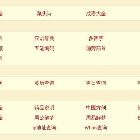
全
藏头诗
成语大全
典
汉语辞典
多音字
顺
五笔编码
偏旁部首
典
历
黄历查询
吉日查询
全
药品说明
中医方剂
全
周公解梦
周易解梦
名
ip地址查询
Whois查询