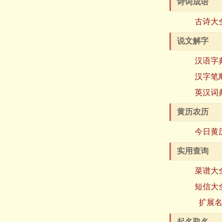
诗词成语
古诗大
说文解字
汉语字
汉字笔
英汉词
黄历农历
今日黄
实用查询
菜谱大
短信大
扩展
起名取名