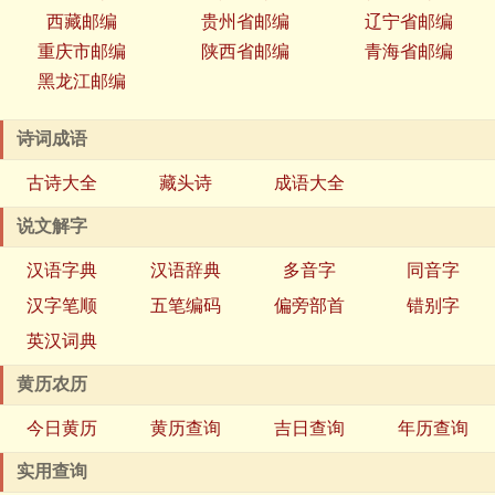
西藏邮编
贵州省邮编
辽宁省邮编
重庆市邮编
陕西省邮编
青海省邮编
黑龙江邮编
诗词成语
古诗大全
藏头诗
成语大全
说文解字
汉语字典
汉语辞典
多音字
同音字
汉字笔顺
五笔编码
偏旁部首
错别字
英汉词典
黄历农历
今日黄历
黄历查询
吉日查询
年历查询
实用查询