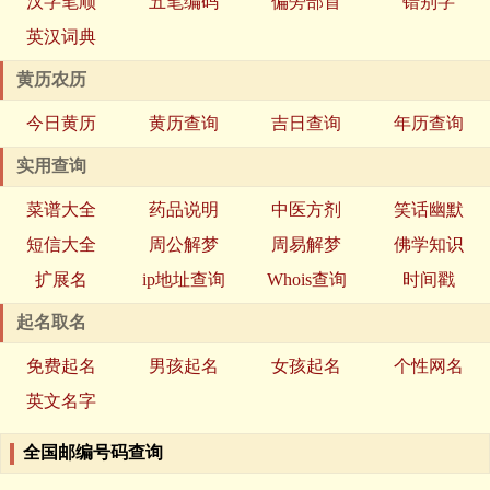
汉字笔顺
五笔编码
偏旁部首
错别字
英汉词典
黄历农历
今日黄历
黄历查询
吉日查询
年历查询
实用查询
菜谱大全
药品说明
中医方剂
笑话幽默
短信大全
周公解梦
周易解梦
佛学知识
扩展名
ip地址查询
Whois查询
时间戳
起名取名
免费起名
男孩起名
女孩起名
个性网名
英文名字
全国邮编号码查询