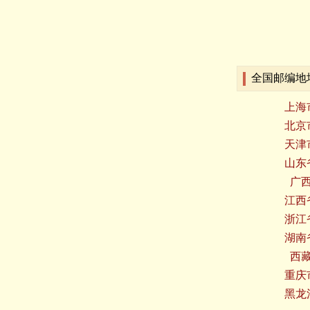
全国邮编地
上海
北京
天津
山东
广
江西
浙江
湖南
西
重庆
黑龙