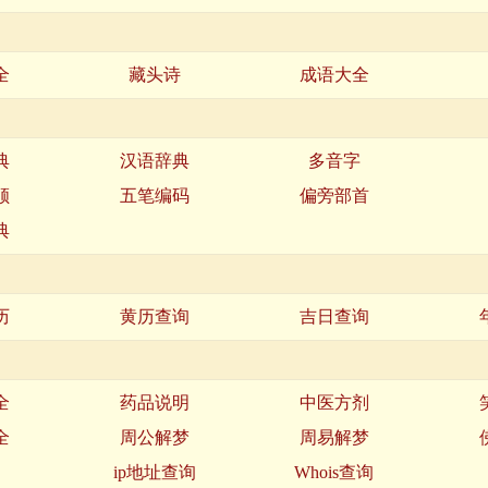
全
藏头诗
成语大全
典
汉语辞典
多音字
顺
五笔编码
偏旁部首
典
历
黄历查询
吉日查询
全
药品说明
中医方剂
全
周公解梦
周易解梦
名
ip地址查询
Whois查询