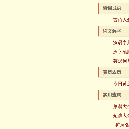
诗词成语
古诗大
说文解字
汉语字
汉字笔
英汉词
黄历农历
今日黄
实用查询
菜谱大
短信大
扩展