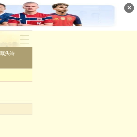
✕
藏头诗