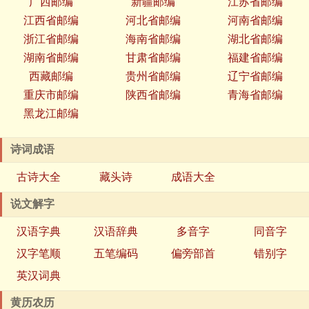
广西邮编
新疆邮编
江苏省邮编
江西省邮编
河北省邮编
河南省邮编
浙江省邮编
海南省邮编
湖北省邮编
湖南省邮编
甘肃省邮编
福建省邮编
西藏邮编
贵州省邮编
辽宁省邮编
重庆市邮编
陕西省邮编
青海省邮编
黑龙江邮编
诗词成语
古诗大全
藏头诗
成语大全
说文解字
汉语字典
汉语辞典
多音字
同音字
汉字笔顺
五笔编码
偏旁部首
错别字
英汉词典
黄历农历