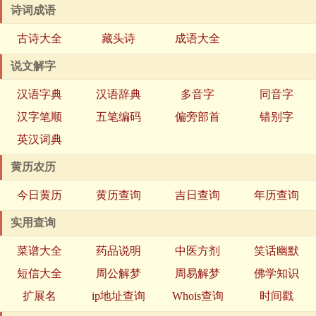
诗词成语
古诗大全
藏头诗
成语大全
说文解字
汉语字典
汉语辞典
多音字
同音字
汉字笔顺
五笔编码
偏旁部首
错别字
英汉词典
黄历农历
今日黄历
黄历查询
吉日查询
年历查询
实用查询
菜谱大全
药品说明
中医方剂
笑话幽默
短信大全
周公解梦
周易解梦
佛学知识
扩展名
ip地址查询
Whois查询
时间戳