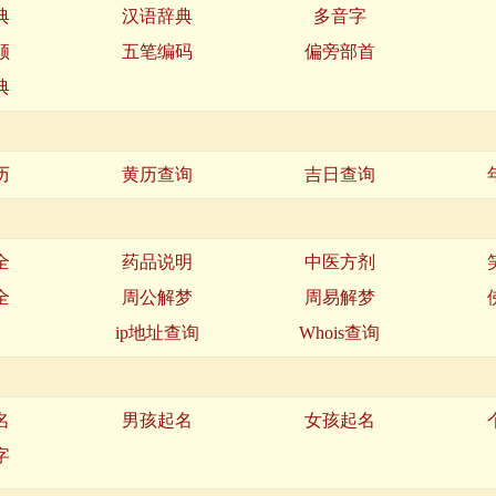
典
汉语辞典
多音字
顺
五笔编码
偏旁部首
典
历
黄历查询
吉日查询
全
药品说明
中医方剂
全
周公解梦
周易解梦
名
ip地址查询
Whois查询
名
男孩起名
女孩起名
字