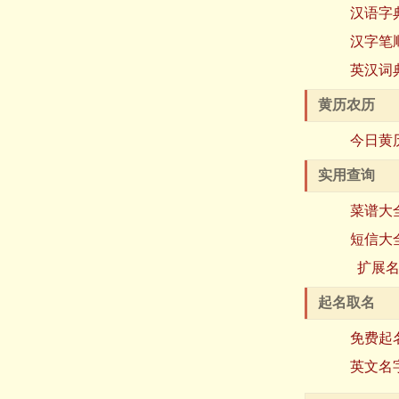
汉语字
汉字笔
英汉词
黄历农历
今日黄
实用查询
菜谱大
短信大
扩展
起名取名
免费起
英文名