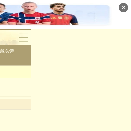
✕
藏头诗