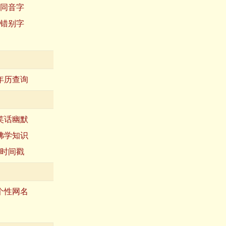
同音字
错别字
年历查询
笑话幽默
佛学知识
时间戳
个性网名