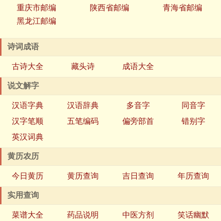
重庆市邮编
陕西省邮编
青海省邮编
黑龙江邮编
诗词成语
古诗大全
藏头诗
成语大全
说文解字
汉语字典
汉语辞典
多音字
同音字
汉字笔顺
五笔编码
偏旁部首
错别字
英汉词典
黄历农历
今日黄历
黄历查询
吉日查询
年历查询
实用查询
菜谱大全
药品说明
中医方剂
笑话幽默