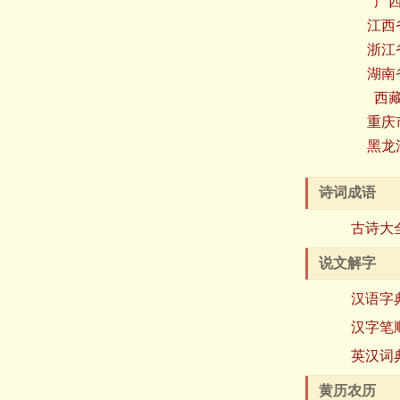
广
江西
浙江
湖南
西
重庆
黑龙
诗词成语
古诗大
说文解字
汉语字
汉字笔
英汉词
黄历农历