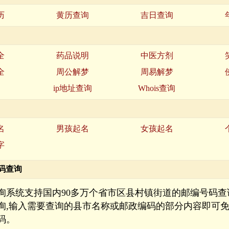
历
黄历查询
吉日查询
全
药品说明
中医方剂
全
周公解梦
周易解梦
名
ip地址查询
Whois查询
名
男孩起名
女孩起名
字
码查询
询系统支持国内90多万个省市区县村镇街道的邮编号码查
询,输入需要查询的县市名称或邮政编码的部分内容即可
码。