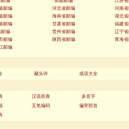
西邮编
新疆邮编
江苏省
省邮编
河北省邮编
河南省
省邮编
海南省邮编
湖北省
省邮编
甘肃省邮编
福建省
藏邮编
贵州省邮编
辽宁省
市邮编
陕西省邮编
青海省
江邮编
全
藏头诗
成语大全
典
汉语辞典
多音字
顺
五笔编码
偏旁部首
典