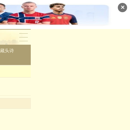
✕
藏头诗