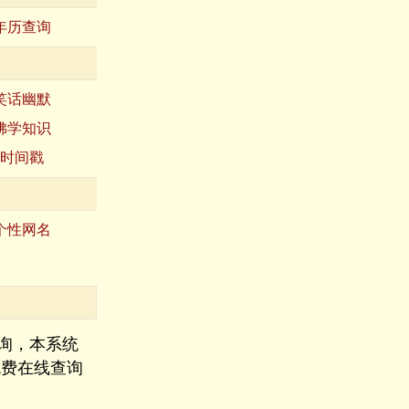
年历查询
笑话幽默
佛学知识
时间戳
个性网名
询，本系统
免费在线查询