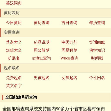
英汉词典
黄历农历
今日黄历
黄历查询
吉日查询
年历查询
实用查询
菜谱大全
药品说明
中医方剂
笑话幽默
短信大全
周公解梦
周易解梦
佛学知识
扩展名
ip地址查询
Whois查询
时间戳
起名取名
免费起名
男孩起名
女孩起名
个性网名
英文名字
全国邮编号码查询
全国邮编查询系统支持国内90多万个省市区县村镇街