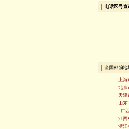
电话区号查
全国邮编地
上海
北京
天津
山东
广
江西
浙江