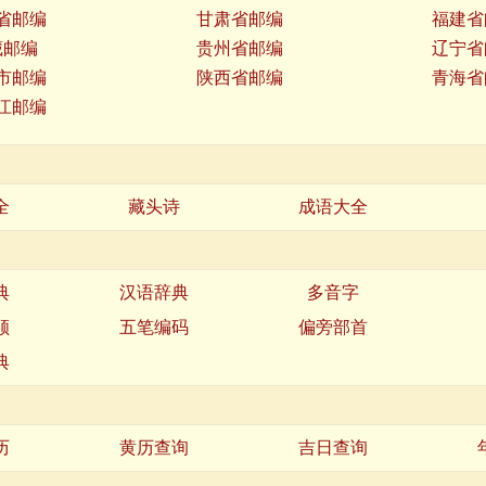
省邮编
甘肃省邮编
福建省
藏邮编
贵州省邮编
辽宁省
市邮编
陕西省邮编
青海省
江邮编
全
藏头诗
成语大全
典
汉语辞典
多音字
顺
五笔编码
偏旁部首
典
历
黄历查询
吉日查询