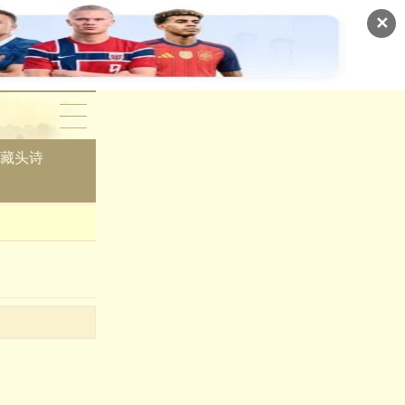
✕
藏头诗