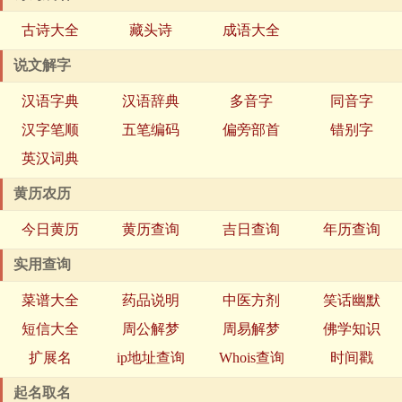
古诗大全
藏头诗
成语大全
说文解字
汉语字典
汉语辞典
多音字
同音字
汉字笔顺
五笔编码
偏旁部首
错别字
英汉词典
黄历农历
今日黄历
黄历查询
吉日查询
年历查询
实用查询
菜谱大全
药品说明
中医方剂
笑话幽默
短信大全
周公解梦
周易解梦
佛学知识
扩展名
ip地址查询
Whois查询
时间戳
起名取名