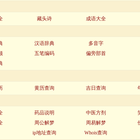
全
藏头诗
成语大全
典
汉语辞典
多音字
顺
五笔编码
偏旁部首
典
历
黄历查询
吉日查询
全
药品说明
中医方剂
全
周公解梦
周易解梦
名
ip地址查询
Whois查询