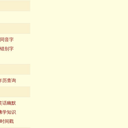
同音字
错别字
年历查询
笑话幽默
佛学知识
时间戳