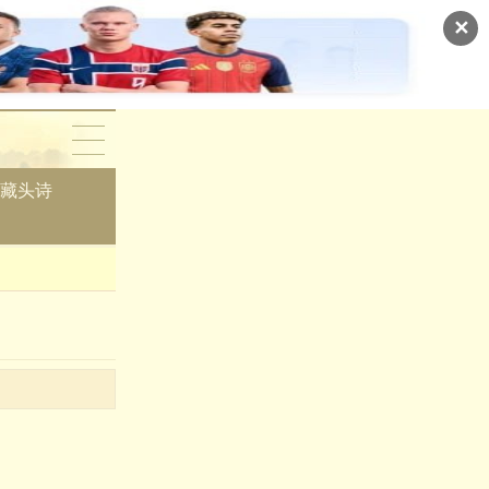
✕
藏头诗