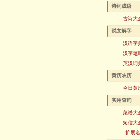
诗词成语
古诗大
说文解字
汉语字
汉字笔
英汉词
黄历农历
今日黄
实用查询
菜谱大
短信大
扩展