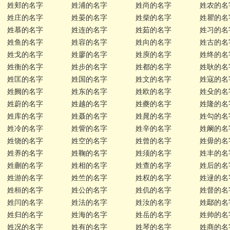
姓郏的名字
姓浦的名字
姓尚的名字
姓农的名
姓庄的名字
姓晏的名字
姓柴的名字
姓瞿的名
姓慕的名字
姓连的名字
姓茹的名字
姓习的名
姓鱼的名字
姓容的名字
姓向的名字
姓古的名
姓戈的名字
姓廖的名字
姓庾的名字
姓终的名
姓衡的名字
姓步的名字
姓都的名字
姓耿的名
姓匡的名字
姓国的名字
姓文的名字
姓寇的名
姓阙的名字
姓东的名字
姓欧的名字
姓殳的名
姓蔚的名字
姓越的名字
姓夔的名字
姓隆的名
姓库的名字
姓聂的名字
姓晁的名字
姓勾的名
姓冷的名字
姓訾的名字
姓辛的名字
姓阚的名
姓饶的名字
姓空的名字
姓曾的名字
姓毋的名
姓养的名字
姓鞠的名字
姓须的名字
姓丰的名
姓蒯的名字
姓相的名字
姓查的名字
姓后的名
姓游的名字
姓竺的名字
姓权的名字
姓逯的名
姓桓的名字
姓公的名字
姓仉的名字
姓督的名
姓闫的名字
姓法的名字
姓汝的名字
姓鄢的名
姓归的名字
姓海的名字
姓岳的名字
姓帅的名
姓况的名字
姓有的名字
姓琴的名字
姓商的名