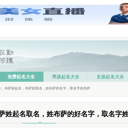
免费起名大全
男孩起名大全
女孩起名大全
大全，布萨姓起名，布萨姓取名，姓布萨的名字，取名字姓布萨
萨姓起名取名，姓布萨的好名字，取名字