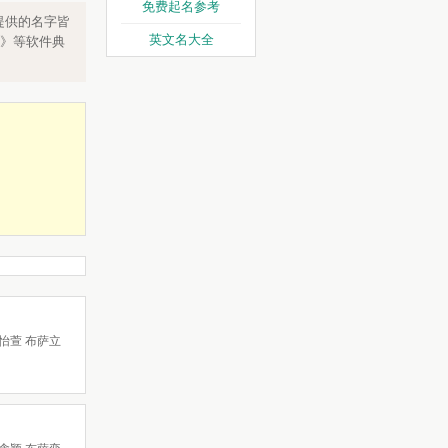
免费起名参考
提供的名字皆
英文名大全
》等软件典
怡萱 布萨立