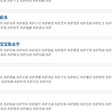
萨红艳 布萨卜文 布萨钰琼 布萨利梅 布萨
起名
萍 布萨永婷 布萨银霞 布萨小洁 布萨晓莹 布萨艾玲 布萨雪琼 布萨亚丽 布萨红玉 布萨
萨丹倩 布萨桂芳 布萨婉媛 布萨淋洁 布萨
宝宝取名字
琴 布萨菲琳 布萨艳芳 布萨美芬 布萨婧益 布萨婧丹 布萨爱英 布萨守美 布萨莺倩 布萨
萨涣玲 布萨琳戈 布萨仪婷 布萨珏颖 布萨
乐 布萨惠敏 布萨文嘉 布萨博藩 布萨鸿志 布萨子欣 布萨钦已 布萨馨羿 布萨憬奕 布萨
诤 布萨然燃 布萨盱璋 布萨天语 布萨许彤
杰 布萨路路 布萨芳菲 布萨敬竹 布萨天诚 布萨祈果 布萨楷熙 布萨莎莎 布萨怿莎 布萨
萨辰浩 布萨善清 布萨婉仪 布萨沐迪 布萨