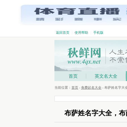
返回首页
|
使用帮助
|
手机版
首页
英文名大全
当前位置：
首页
-
免费起名大全
- 布萨姓名字
布萨姓名字大全，布