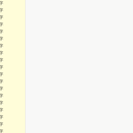
字
字
字
字
字
字
字
字
字
字
字
字
字
字
字
字
字
字
字