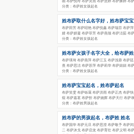
函 布萨悦玲 布萨灵燕 布萨慧婷 布萨姝婷 布
分类：布萨姓女孩起名
姓布萨取什么名字好，姓布萨宝宝
布萨田芳 布萨眧艳 布萨悦鑫 布萨瑞芬 布萨萍
婧 布萨妍凝 布萨菲芳 布萨燕颉 布萨洁茹 布
分类：布萨姓女孩起名
姓布萨女孩子名字大全，给布萨姓
布萨瑛琦 布萨燕萍 布萨江玉 布萨浅蓉 布萨廷
熹 布萨思洁 布萨苏萍 布萨莉华 布萨妞妞 布
分类：布萨姓女孩起名
姓布萨宝宝起名，姓布萨起名
布萨笑雯 布萨铄霭 布萨洪雨 布萨正杰 布萨快
煊 布萨嘉茗 布萨忻 布萨姚辉 布萨天行 布萨
分类：布萨姓男孩起名
姓布萨的男孩起名，布萨姓 姓名
布萨国华 布萨元旦 布萨思澄 布萨敬予 布萨闰
二 布萨沐戈 布萨启龙 布萨育壮 布萨义明 布