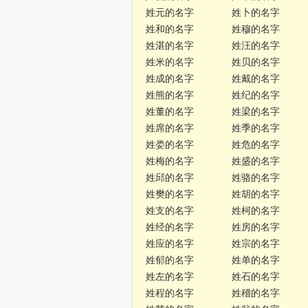
姓元的名字
姓卜的名字
姓和的名字
姓穆的名字
姓湛的名字
姓汪的名字
姓米的名字
姓贝的名字
姓成的名字
姓戴的名字
姓熊的名字
姓纪的名字
姓董的名字
姓梁的名字
姓席的名字
姓季的名字
姓娄的名字
姓危的名字
姓梅的名字
姓盛的名字
姓邱的名字
姓骆的名字
姓樊的名字
姓胡的名字
姓支的名字
姓柯的名字
姓经的名字
姓房的名字
姓应的名字
姓宗的名字
姓郁的名字
姓单的名字
姓左的名字
姓石的名字
姓程的名字
姓稽的名字