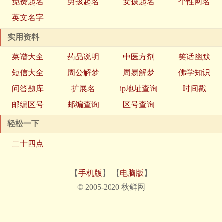
免费起名
男孩起名
女孩起名
个性网名
英文名字
实用资料
菜谱大全
药品说明
中医方剂
笑话幽默
短信大全
周公解梦
周易解梦
佛学知识
问答题库
扩展名
ip地址查询
时间戳
邮编区号
邮编查询
区号查询
轻松一下
二十四点
【
手机版
】 【
电脑版
】
© 2005-2020 秋鲜网