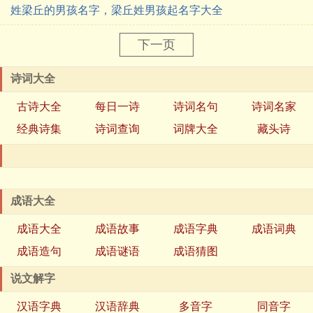
姓梁丘的男孩名字，梁丘姓男孩起名字大全
下一页
诗词大全
古诗大全
每日一诗
诗词名句
诗词名家
经典诗集
诗词查询
词牌大全
藏头诗
成语大全
成语大全
成语故事
成语字典
成语词典
成语造句
成语谜语
成语猜图
说文解字
汉语字典
汉语辞典
多音字
同音字