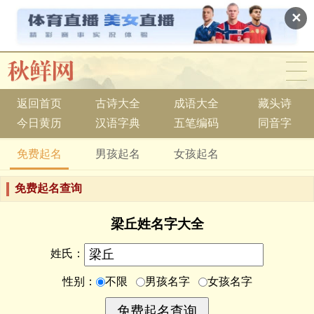
✕
返回首页
古诗大全
成语大全
藏头诗
今日黄历
汉语字典
五笔编码
同音字
免费起名
男孩起名
女孩起名
免费起名查询
梁丘姓名字大全
姓氏：
性别：
不限
男孩名字
女孩名字