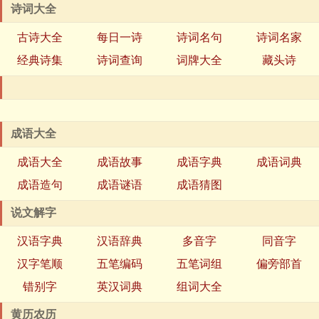
诗词大全
古诗大全
每日一诗
诗词名句
诗词名家
经典诗集
诗词查询
词牌大全
藏头诗
成语大全
成语大全
成语故事
成语字典
成语词典
成语造句
成语谜语
成语猜图
说文解字
汉语字典
汉语辞典
多音字
同音字
汉字笔顺
五笔编码
五笔词组
偏旁部首
错别字
英汉词典
组词大全
黄历农历