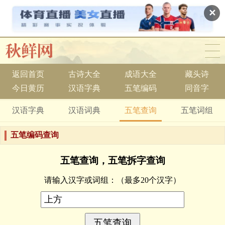
✕
返回首页
古诗大全
成语大全
藏头诗
今日黄历
汉语字典
五笔编码
同音字
汉语字典
汉语词典
五笔查询
五笔词组
五笔编码查询
五笔查询，五笔拆字查询
请输入汉字或词组：
（最多20个汉字）