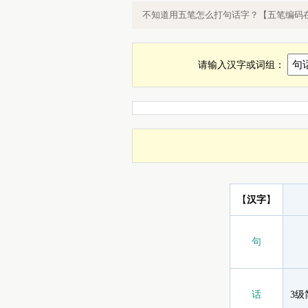
句话五笔怎么打，句话字用五笔怎么
不知道用五笔怎么打句话字？【五笔编码
请输入汉字或词组：
【
汉字
】
句
话
3级