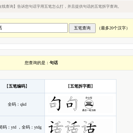
打，五笔怎么打句话字
在线查询】告诉您句话字用五笔怎么打，并且提供句话的五笔拆字查询。
（最多20个汉字）
您查询的是：
句话
【
五笔编码
】
【
五笔拆字图
】
全码：
qkd
简码：
ytd
，全码：
ytdg