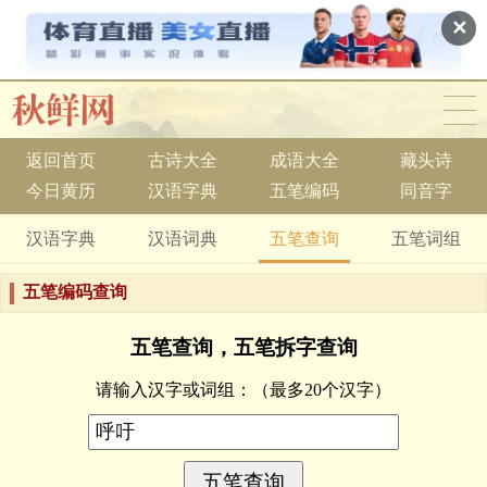
✕
返回首页
古诗大全
成语大全
藏头诗
今日黄历
汉语字典
五笔编码
同音字
汉语字典
汉语词典
五笔查询
五笔词组
五笔编码查询
五笔查询，五笔拆字查询
请输入汉字或词组：
（最多20个汉字）