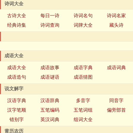
诗词大全
古诗大全
每日一诗
诗词名句
诗词名家
经典诗集
诗词查询
词牌大全
藏头诗
成语大全
成语大全
成语故事
成语字典
成语词典
成语造句
成语谜语
成语猜图
说文解字
汉语字典
汉语辞典
多音字
同音字
汉字笔顺
五笔编码
五笔词组
偏旁部首
错别字
英汉词典
组词大全
黄历农历