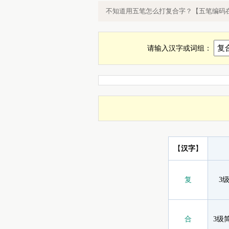
复合五笔怎么打，复合字用五笔怎么
不知道用五笔怎么打复合字？【五笔编码
请输入汉字或词组：
【
汉字
】
复
3
合
3级