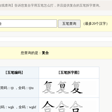
打，五笔怎么打复合字
在线查询】告诉您复合字用五笔怎么打，并且提供复合的五笔拆字查询。
（最多20个汉字）
您查询的是：
复合
【
五笔编码
】
【
五笔拆字图
】
级简码：
tjt
，全码：
tjtu
简码：
wgk
，全码：
wgkf