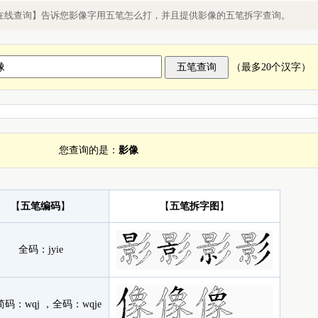
打，五笔怎么打影像字
在线查询】告诉您影像字用五笔怎么打，并且提供影像的五笔拆字查询。
（最多20个汉字）
您查询的是：
影像
【
五笔编码
】
【
五笔拆字图
】
全码：
jyie
简码：
wqj
，全码：
wqje