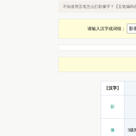
影像五笔怎么打，影像字用五笔怎么
不知道用五笔怎么打影像字？【五笔编码
请输入汉字或词组：
【
汉字
】
影
像
3级