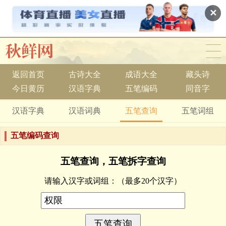
✕
返回首页
古诗大全
成语大全
藏头诗
今日黄历
汉语字典
五笔编码
同音字
汉语字典
汉语词典
五笔查询
五笔词组
五笔编码查询
五笔查询，五笔拆字查询
请输入汉字或词组：
（最多20个汉字）