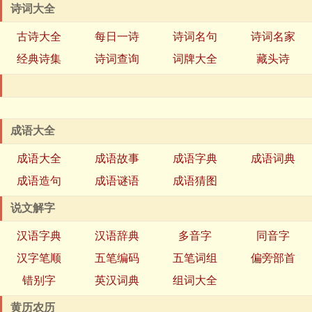
诗词大全
古诗大全
每日一诗
诗词名句
诗词名家
经典诗集
诗词查询
词牌大全
藏头诗
成语大全
成语大全
成语故事
成语字典
成语词典
成语造句
成语谜语
成语猜图
说文解字
汉语字典
汉语辞典
多音字
同音字
汉字笔顺
五笔编码
五笔词组
偏旁部首
错别字
英汉词典
组词大全
黄历农历