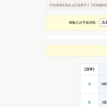
流星五笔怎么打，流星字用五笔怎么
不知道用五笔怎么打流星字？【五笔编码
请输入汉字或词组：
【
汉字
】
流
3
星
3