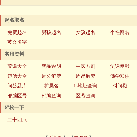
起名取名
免费起名
男孩起名
女孩起名
个性网名
英文名字
实用资料
菜谱大全
药品说明
中医方剂
笑话幽默
短信大全
周公解梦
周易解梦
佛学知识
问答题库
扩展名
ip地址查询
时间戳
邮编区号
邮编查询
区号查询
轻松一下
二十四点