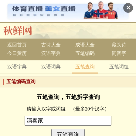
✕
返回首页
古诗大全
成语大全
藏头诗
今日黄历
汉语字典
五笔编码
同音字
汉语字典
汉语词典
五笔查询
五笔词组
五笔编码查询
五笔查询，五笔拆字查询
请输入汉字或词组：
（最多20个汉字）