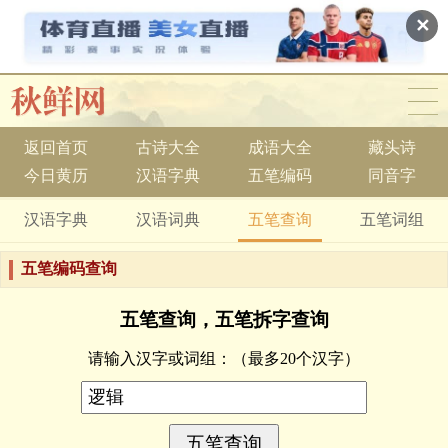
✕
返回首页
古诗大全
成语大全
藏头诗
今日黄历
汉语字典
五笔编码
同音字
汉语字典
汉语词典
五笔查询
五笔词组
五笔编码查询
五笔查询，五笔拆字查询
请输入汉字或词组：
（最多20个汉字）