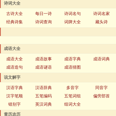
诗词大全
古诗大全
每日一诗
诗词名句
诗词名家
经典诗集
诗词查询
词牌大全
藏头诗
成语大全
成语大全
成语故事
成语字典
成语词典
成语造句
成语谜语
成语猜图
说文解字
汉语字典
汉语辞典
多音字
同音字
汉字笔顺
五笔编码
五笔词组
偏旁部首
错别字
英汉词典
组词大全
黄历农历