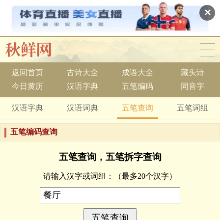
✕
返回首页
古诗大全
成语大全
藏头诗
今日黄历
汉语字典
五笔编码
同音字
汉语字典
汉语词典
五笔查询
五笔词组
五笔编码查询
五笔查询，五笔拆字查询
请输入汉字或词组：
（最多20个汉字）