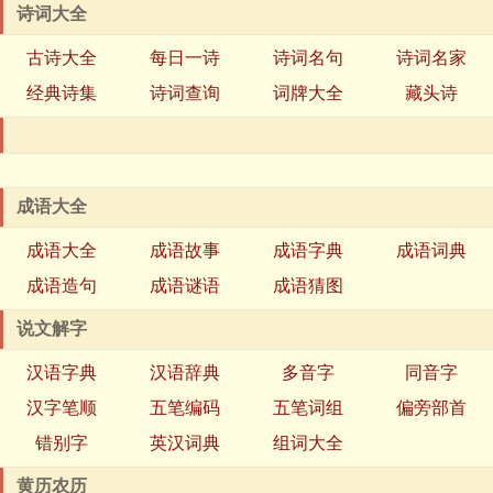
诗词大全
古诗大全
每日一诗
诗词名句
诗词名家
经典诗集
诗词查询
词牌大全
藏头诗
成语大全
成语大全
成语故事
成语字典
成语词典
成语造句
成语谜语
成语猜图
说文解字
汉语字典
汉语辞典
多音字
同音字
汉字笔顺
五笔编码
五笔词组
偏旁部首
错别字
英汉词典
组词大全
黄历农历