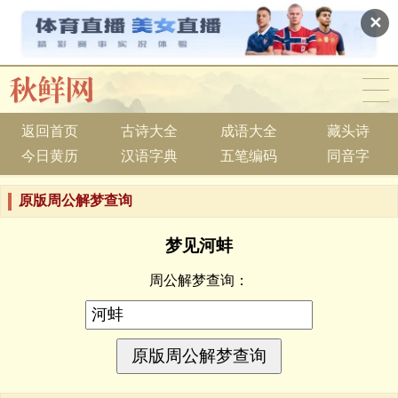
✕
返回首页
古诗大全
成语大全
藏头诗
今日黄历
汉语字典
五笔编码
同音字
原版周公解梦查询
梦见河蚌
周公解梦查询：