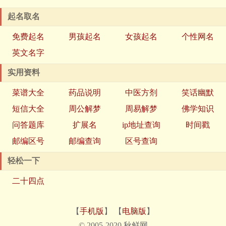
起名取名
免费起名
男孩起名
女孩起名
个性网名
英文名字
实用资料
菜谱大全
药品说明
中医方剂
笑话幽默
短信大全
周公解梦
周易解梦
佛学知识
问答题库
扩展名
ip地址查询
时间戳
邮编区号
邮编查询
区号查询
轻松一下
二十四点
【
手机版
】 【
电脑版
】
© 2005-2020 秋鲜网