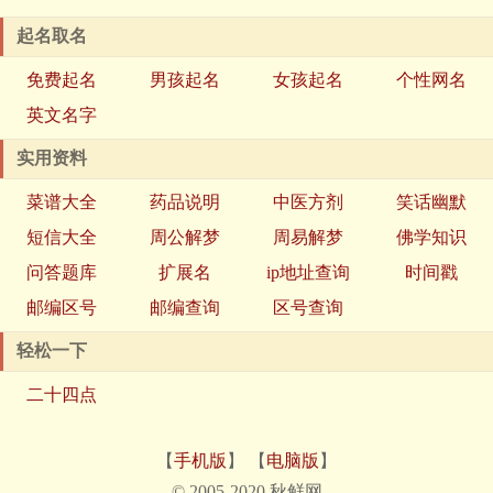
起名取名
免费起名
男孩起名
女孩起名
个性网名
英文名字
实用资料
菜谱大全
药品说明
中医方剂
笑话幽默
短信大全
周公解梦
周易解梦
佛学知识
问答题库
扩展名
ip地址查询
时间戳
邮编区号
邮编查询
区号查询
轻松一下
二十四点
【
手机版
】 【
电脑版
】
© 2005-2020 秋鲜网