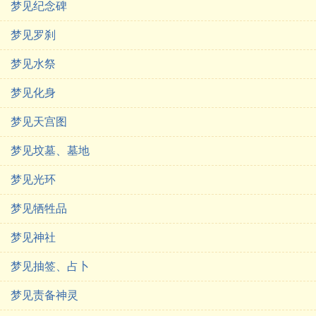
梦见纪念碑
梦见罗刹
梦见水祭
梦见化身
梦见天宫图
梦见坟墓、墓地
梦见光环
梦见牺牲品
梦见神社
梦见抽签、占卜
梦见责备神灵