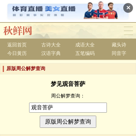
✕
返回首页
古诗大全
成语大全
藏头诗
今日黄历
汉语字典
五笔编码
同音字
原版周公解梦查询
梦见观音菩萨
周公解梦查询：