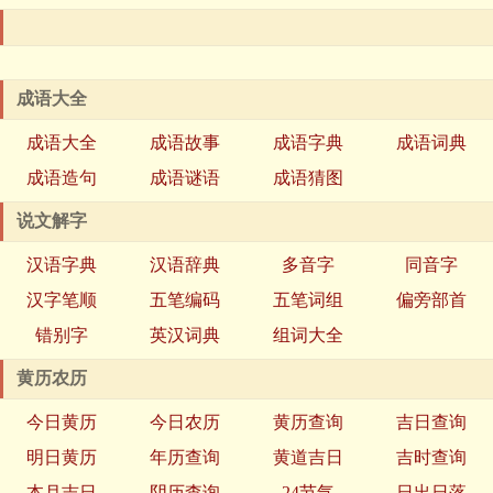
成语大全
成语大全
成语故事
成语字典
成语词典
成语造句
成语谜语
成语猜图
说文解字
汉语字典
汉语辞典
多音字
同音字
汉字笔顺
五笔编码
五笔词组
偏旁部首
错别字
英汉词典
组词大全
黄历农历
今日黄历
今日农历
黄历查询
吉日查询
明日黄历
年历查询
黄道吉日
吉时查询
本月吉日
阴历查询
24节气
日出日落