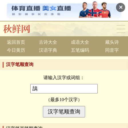
✕
返回首页
古诗大全
成语大全
藏头诗
今日黄历
汉语字典
五笔编码
同音字
汉字笔顺查询
请输入汉字或词组：
（最多10个汉字）