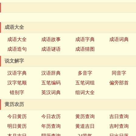
成语大全
成语大全
成语故事
成语字典
成语词典
成语造句
成语谜语
成语猜图
说文解字
汉语字典
汉语辞典
多音字
同音字
汉字笔顺
五笔编码
五笔词组
偏旁部首
错别字
英汉词典
组词大全
黄历农历
今日黄历
今日农历
黄历查询
吉日查询
明日黄历
年历查询
黄道吉日
吉时查询
本月吉日
阴历查询
24节气
日出日落