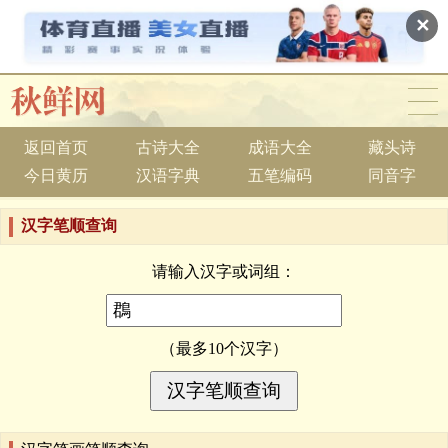
✕
返回首页
古诗大全
成语大全
藏头诗
今日黄历
汉语字典
五笔编码
同音字
汉字笔顺查询
请输入汉字或词组：
（最多10个汉字）