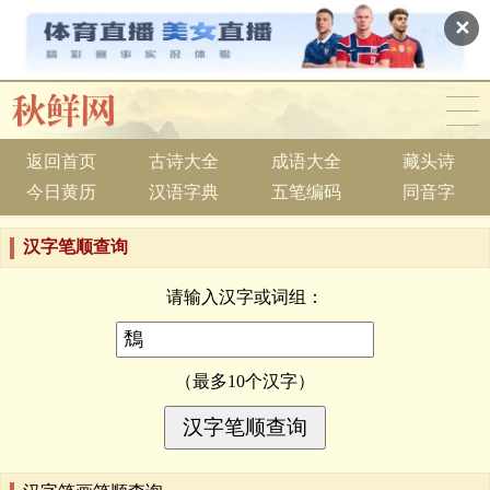
✕
返回首页
古诗大全
成语大全
藏头诗
今日黄历
汉语字典
五笔编码
同音字
汉字笔顺查询
请输入汉字或词组：
（最多10个汉字）