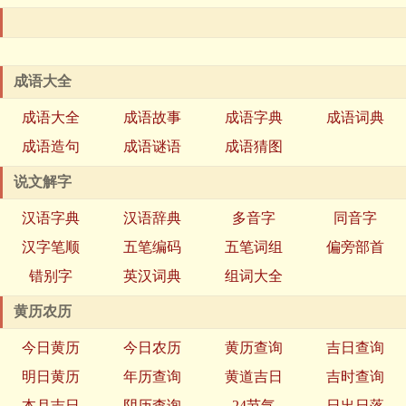
成语大全
成语大全
成语故事
成语字典
成语词典
成语造句
成语谜语
成语猜图
说文解字
汉语字典
汉语辞典
多音字
同音字
汉字笔顺
五笔编码
五笔词组
偏旁部首
错别字
英汉词典
组词大全
黄历农历
今日黄历
今日农历
黄历查询
吉日查询
明日黄历
年历查询
黄道吉日
吉时查询
本月吉日
阴历查询
24节气
日出日落