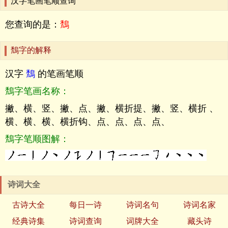
汉字笔画笔顺查询
您查询的是：
鵚
鵚字的解释
汉字
鵚
的笔画笔顺
鵚字笔画名称：
撇、横、竖、撇、点、撇、横折提、撇、竖、横折 、
横、横、横、横折钩、点、点、点、点、
鵚字笔顺图解：
诗词大全
古诗大全
每日一诗
诗词名句
诗词名家
经典诗集
诗词查询
词牌大全
藏头诗