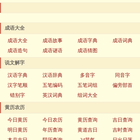
成语大全
成语大全
成语故事
成语字典
成语词典
成语造句
成语谜语
成语猜图
说文解字
汉语字典
汉语辞典
多音字
同音字
汉字笔顺
五笔编码
五笔词组
偏旁部首
错别字
英汉词典
组词大全
黄历农历
今日黄历
今日农历
黄历查询
吉日查询
明日黄历
年历查询
黄道吉日
吉时查询
本月吉日
阴历查询
24节气
日出日落