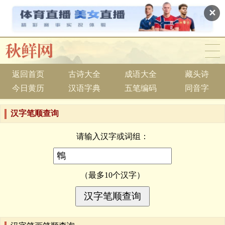
✕
返回首页
古诗大全
成语大全
藏头诗
今日黄历
汉语字典
五笔编码
同音字
汉字笔顺查询
请输入汉字或词组：
（最多10个汉字）