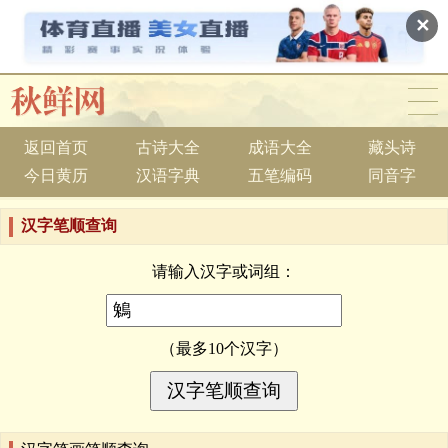
✕
返回首页
古诗大全
成语大全
藏头诗
今日黄历
汉语字典
五笔编码
同音字
汉字笔顺查询
请输入汉字或词组：
（最多10个汉字）