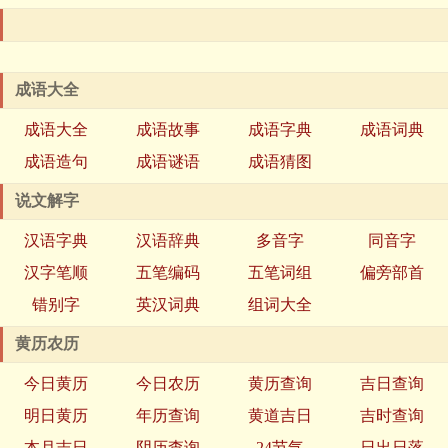
成语大全
成语大全
成语故事
成语字典
成语词典
成语造句
成语谜语
成语猜图
说文解字
汉语字典
汉语辞典
多音字
同音字
汉字笔顺
五笔编码
五笔词组
偏旁部首
错别字
英汉词典
组词大全
黄历农历
今日黄历
今日农历
黄历查询
吉日查询
明日黄历
年历查询
黄道吉日
吉时查询
本月吉日
阴历查询
24节气
日出日落