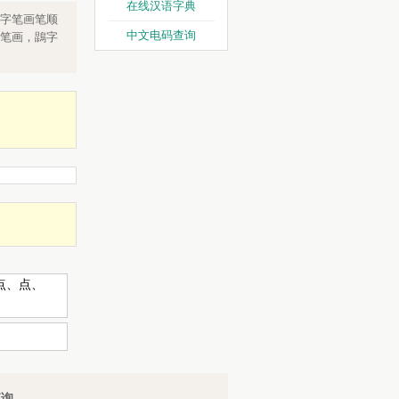
在线汉语字典
字笔画笔顺
中文电码查询
笔画，鵾字
）
点、点、
查询