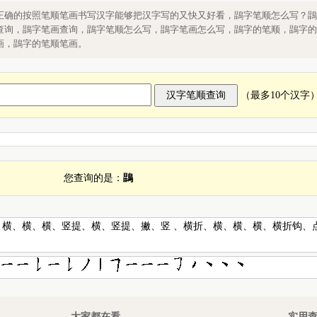
鵾字的笔画
正确的按照笔顺笔画书写汉字能够把汉字写的又快又好看，鵾字笔顺怎么写？鵾
查询，鵾字笔画查询，鵾字笔顺怎么写，鵾字笔画怎么写，鵾字的笔顺，鵾字的
画，鵾字的笔顺笔画。
（最多10个汉字
您查询的是：
鵾
、横、横、横、竖提、横、竖提、撇、竖 、横折、横、横、横、横折钩、
大家都在看
实用