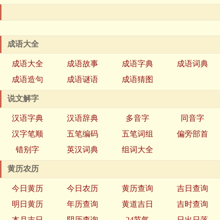
成语大全
成语大全
成语故事
成语字典
成语词典
成语造句
成语谜语
成语猜图
说文解字
汉语字典
汉语辞典
多音字
同音字
汉字笔顺
五笔编码
五笔词组
偏旁部首
错别字
英汉词典
组词大全
黄历农历
今日黄历
今日农历
黄历查询
吉日查询
明日黄历
年历查询
黄道吉日
吉时查询
本月吉日
阴历查询
24节气
日出日落