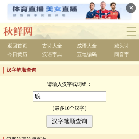
✕
返回首页
古诗大全
成语大全
藏头诗
今日黄历
汉语字典
五笔编码
同音字
汉字笔顺查询
请输入汉字或词组：
（最多10个汉字）