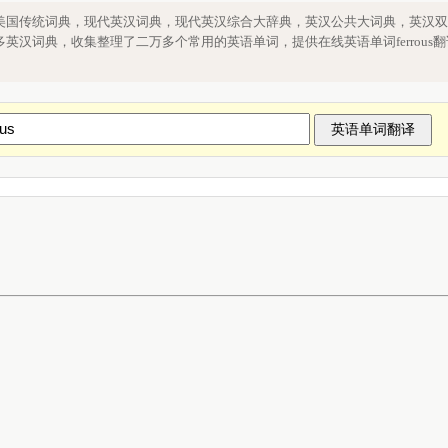
rrous单词查询，单词ferrous在线翻译
美国传统词典，现代英汉词典，现代英汉综合大辞典，英汉公共大词典，英汉双
英汉词典，收集整理了二万多个常用的英语单词，提供在线英语单词ferrous