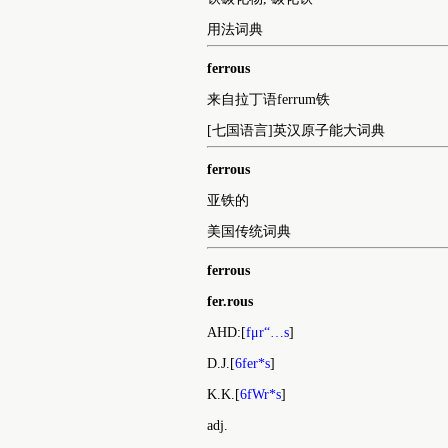
用法词典
ferrous
来自拉丁语ferrum铁
[七国语言]英汉原子能大词典
ferrous
亚铁的
美国传统词典
ferrous
fer.rous
AHD:[
fμr“…s
]
D.J.[
6fer*s
]
K.K.[
6fWr*s
]
adj.