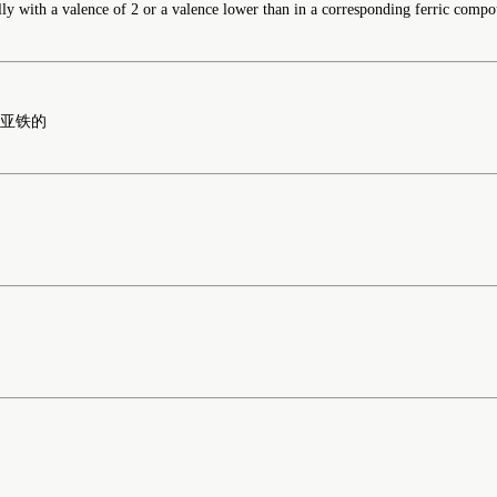
ially with a valence of 2 or a valence lower than in a corresponding ferric comp
,亚铁的