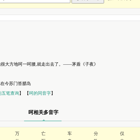
oop〗 他很大方地呵一呵腰,就走出去了。——茅盾《子夜》
故地在今苏门答腊岛
的五笔查询
】 【
呵的同音字
】
呵相关多音字
万
亡
车
分
仅