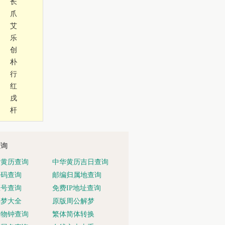
长
爪
艾
乐
创
朴
行
红
戌
杆
查询
老黄历查询
中华黄历吉日查询
号码查询
邮编归属地查询
区号查询
免费IP地址查询
解梦大全
原版周公解梦
生物钟查询
繁体简体转换