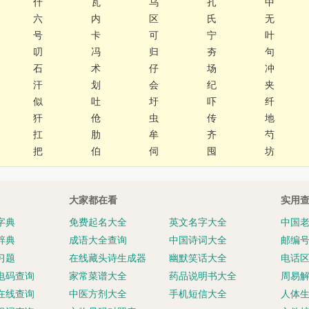
什
瓦
乌
扎
中
六
内
区
氏
无
号
卡
可
宁
叶
叨
冯
归
夯
句
石
术
仔
场
冲
汗
划
会
纪
夹
似
吐
圩
吓
纤
犴
伧
虫
传
地
扛
肋
牟
齐
芍
把
伯
伺
囤
坊
大家都在看
实用
字典
免费起名大全
英文名字大全
中国
辞典
成语大全查询
中国诗词大全
邮编
习题
在线藏头诗生成器
幽默笑话大全
电话
电码查询
家常菜谱大全
药品说明书大全
周易
在线查询
中医方剂大全
手机短信大全
人体