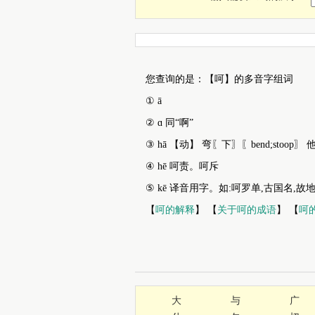
您查询的是：【呵】的多音字组词
① ā
② ɑ 同“啊”
③ hā 【动】 弯〖下〗〖bend;st
④ hē 呵责。呵斥
⑤ kē 译音用字。如:呵罗单,古国名,
【
呵的解释
】 【
关于呵的成语
】 【
呵
大
与
广