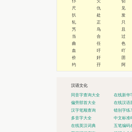
仆
欠
切
尺
仇
见
扒
处
发
轧
正
只
艿
鸟
且
当
合
过
曲
任
色
血
吁
吖
价
奸
囝
约
孖
阿
汉语文化
同音字查询大全
在线新华
偏旁部首大全
在线汉语
汉字笔顺查询
错别字练
多音字大全
中文标准
在线英汉词典
五笔编码