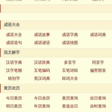
成语大全
成语大全
成语故事
成语字典
成语词典
成语造句
成语谜语
成语猜图
说文解字
汉语字典
汉语辞典
多音字
同音字
汉字笔顺
五笔编码
五笔词组
偏旁部首
错别字
英汉词典
组词大全
黄历农历
今日黄历
今日农历
黄历查询
吉日查询
明日黄历
年历查询
黄道吉日
吉时查询