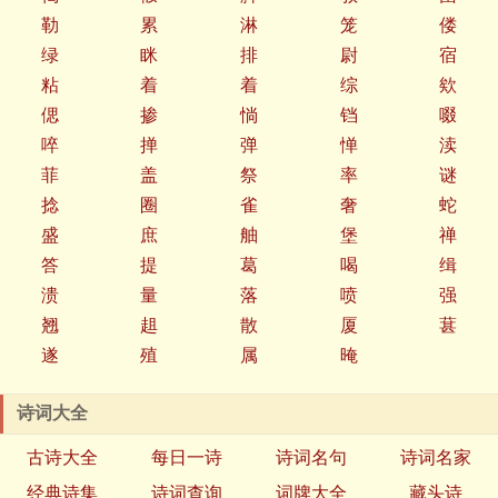
勒
累
淋
笼
偻
绿
眯
排
尉
宿
粘
着
着
综
欸
偲
掺
惝
铛
啜
啐
掸
弹
惮
渎
菲
盖
祭
率
谜
捻
圈
雀
奢
蛇
盛
庶
舳
堡
禅
答
提
葛
喝
缉
溃
量
落
喷
强
翘
趄
散
厦
葚
遂
殖
属
晻
诗词大全
古诗大全
每日一诗
诗词名句
诗词名家
经典诗集
诗词查询
词牌大全
藏头诗