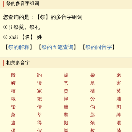
祭的多音字组词
您查询的是：【祭】的多音字组词
① jì 祭奠。祭礼
② zhài 【名】 姓
【
祭的解释
】 【
祭的五笔查询
】 【
祭的同音字
】
相关多音字
般
趵
被
柴
乘
帱
读
恶
皋
害
核
家
贾
桔
莫
哦
耙
袢
旁
埔
铅
倩
谁
倘
陶
荼
莘
奘
匙
绰
逮
得
掇
颈
混
偈
假
脚
教
菌