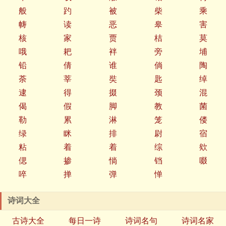
般
趵
被
柴
乘
帱
读
恶
皋
害
核
家
贾
桔
莫
哦
耙
袢
旁
埔
铅
倩
谁
倘
陶
荼
莘
奘
匙
绰
逮
得
掇
颈
混
偈
假
脚
教
菌
勒
累
淋
笼
偻
绿
眯
排
尉
宿
粘
着
着
综
欸
偲
掺
惝
铛
啜
啐
掸
弹
惮
诗词大全
古诗大全
每日一诗
诗词名句
诗词名家