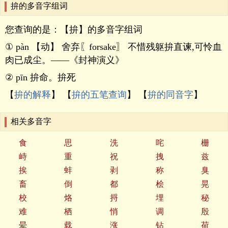
拚的多音字组词
您查询的是：【拚】的多音字组词
① pàn 【动】 舍弃〖forsake〗 不惜残躯拚直谏,可怜血
肉已成尘。——《封神演义》
② pīn 拚命。拚死
【
拚的解释
】 【
拚的五笔查询
】 【
拚的同音字
】
相关多音字
食
思
洗
咤
栅
峙
重
祝
拽
兹
挨
蚌
剥
称
臭
畜
倒
都
桧
晃
校
烙
捋
埋
秘
难
栖
悄
调
殷
晕
载
涨
钻
荷