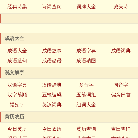
经典诗集
诗词查询
词牌大全
藏头诗
成语大全
成语大全
成语故事
成语字典
成语词典
成语造句
成语谜语
成语猜图
说文解字
汉语字典
汉语辞典
多音字
同音字
汉字笔顺
五笔编码
五笔词组
偏旁部首
错别字
英汉词典
组词大全
黄历农历
今日黄历
今日农历
黄历查询
吉日查询