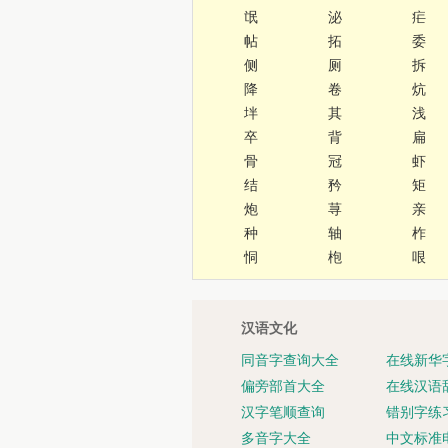
氓
泌
疟
帖
拓
委
侧
厕
拆
降
卷
炕
坢
其
浅
卒
背
扁
骨
冠
虾
结
矜
矩
炮
荨
亲
种
轴
柞
恫
枹
哏
汉语文化
同音字查询大全
在线新华
偏旁部首大全
在线汉语
汉字笔顺查询
错别字练
多音字大全
中文标准