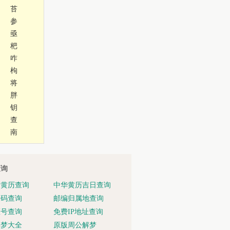
苔
参
亟
杷
咋
枸
将
胖
钥
查
南
查询
老黄历查询
中华黄历吉日查询
号码查询
邮编归属地查询
区号查询
免费IP地址查询
解梦大全
原版周公解梦