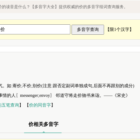
的读音
价的读音是什么？【多音字大全】提供权威的价的多音字组词查询服务。
【限1个汉字】
语气。如:甭价;不价;别价(注意:跟否定副词单独成句,后面不再跟别的成分)
情的人〖messenger;envoy〗 邻道守将走价驰书来诣。——《宋史》
的五笔查询
】 【
价的同音字
】
价相关多音字