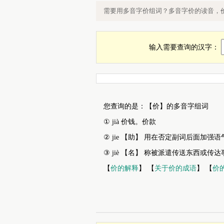
价的多音字组词，多音字价组词，价
需要用多音字价组词？多音字价的读音，
输入需要查询的汉字：
您查询的是：【价】的多音字组词
① jià 价钱。价款
② jie 【助】 用在否定副词后面加强
③ jiè 【名】 称被派遣传送东西或传达事
【
价的解释
】 【
关于价的成语
】 【
价