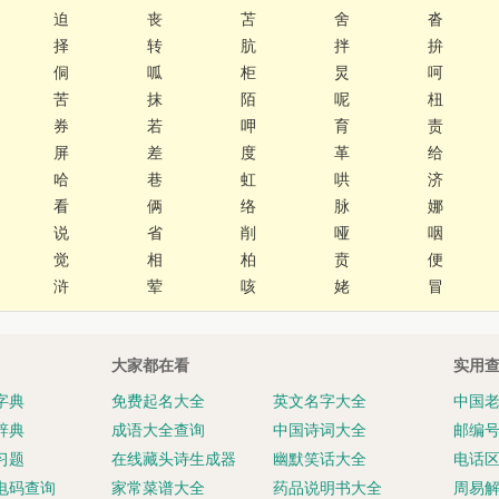
迫
丧
苫
舍
沓
择
转
肮
拌
拚
侗
呱
柜
炅
呵
苦
抹
陌
呢
杻
券
若
呷
育
责
屏
差
度
革
给
哈
巷
虹
哄
济
看
俩
络
脉
娜
说
省
削
哑
咽
觉
相
柏
贲
便
浒
荤
咳
姥
冒
大家都在看
实用
字典
免费起名大全
英文名字大全
中国
辞典
成语大全查询
中国诗词大全
邮编
习题
在线藏头诗生成器
幽默笑话大全
电话
电码查询
家常菜谱大全
药品说明书大全
周易