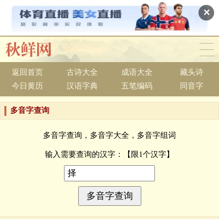
✕
返回首页
古诗大全
成语大全
藏头诗
今日黄历
汉语字典
五笔编码
同音字
多音字查询
多音字查询，多音字大全，多音字组词
输入需要查询的汉字：
【限1个汉字】