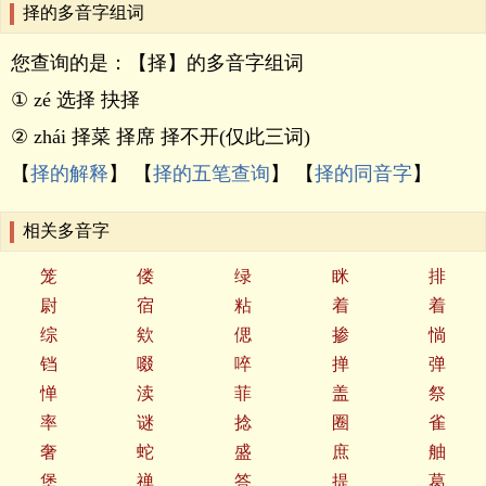
择的多音字组词
您查询的是：【择】的多音字组词
① zé 选择 抉择
② zhái 择菜 择席 择不开(仅此三词)
【
择的解释
】 【
择的五笔查询
】 【
择的同音字
】
相关多音字
笼
偻
绿
眯
排
尉
宿
粘
着
着
综
欸
偲
掺
惝
铛
啜
啐
掸
弹
惮
渎
菲
盖
祭
率
谜
捻
圈
雀
奢
蛇
盛
庶
舳
堡
禅
答
提
葛