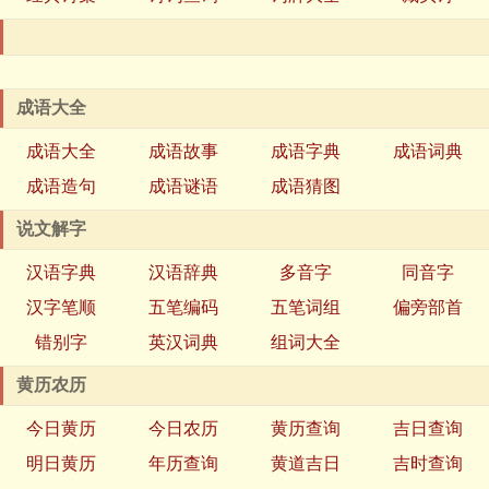
成语大全
成语大全
成语故事
成语字典
成语词典
成语造句
成语谜语
成语猜图
说文解字
汉语字典
汉语辞典
多音字
同音字
汉字笔顺
五笔编码
五笔词组
偏旁部首
错别字
英汉词典
组词大全
黄历农历
今日黄历
今日农历
黄历查询
吉日查询
明日黄历
年历查询
黄道吉日
吉时查询