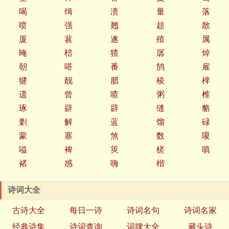
喝
缉
溃
量
落
喷
强
翘
趄
散
厦
葚
遂
殖
属
晻
棓
猹
孱
焯
朝
嗒
番
鹄
雇
犍
靓
腊
棱
椑
遗
曾
喳
粥
椎
琢
辟
辟
缝
貉
剿
解
蓝
馏
碌
蒙
塞
煞
数
嗄
嗌
裨
筴
槎
嗔
褚
感
嗨
楷
诗词大全
古诗大全
每日一诗
诗词名句
诗词名家
经典诗集
诗词查询
词牌大全
藏头诗