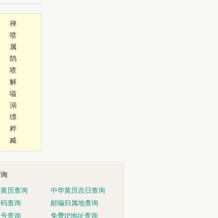
禅
喷
属
鹄
喳
解
嗌
溺
缥
粹
臧
查询
老黄历查询
中华黄历吉日查询
号码查询
邮编归属地查询
区号查询
免费IP地址查询