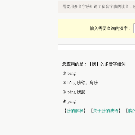
膀的多音字组词，多音字膀组词，膀
需要用多音字膀组词？多音字膀的读音，
输入需要查询的汉字：
您查询的是：【膀】的多音字组词
① bàng
② bǎng 膀臂。肩膀
③ páng 膀胱
④ pāng
【
膀的解释
】 【
关于膀的成语
】 【
膀