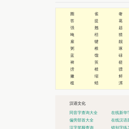
圈
雀
奢
答
提
葛
强
翘
趄
晻
棓
猹
雇
犍
靓
粥
椎
琢
蓝
馏
碌
裨
筴
槎
搒
楂
骠
撇
缩
鲜
槛
蜡
漯
汉语文化
同音字查询大全
在线新华
偏旁部首大全
在线汉语
汉字笔顺查询
错别字练