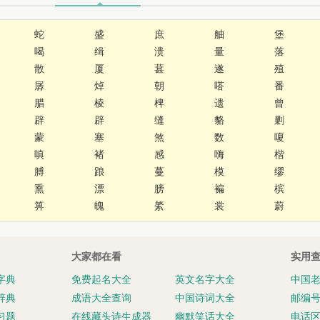
蛇
盛
庶
舳
堡
喝
缉
溃
量
落
散
厦
葚
遂
殖
孱
焯
朝
嗒
番
腊
棱
椑
遗
曾
辟
辟
缝
貉
剿
蒙
塞
煞
数
嗄
嗔
褚
感
嗨
楷
膊
踉
蔓
模
缪
熏
漂
膀
褊
槟
箅
魄
綮
裳
蔚
大家都在看
实用
字典
免费起名大全
英文名字大全
中国
辞典
成语大全查询
中国诗词大全
邮编
习题
在线藏头诗生成器
幽默笑话大全
电话