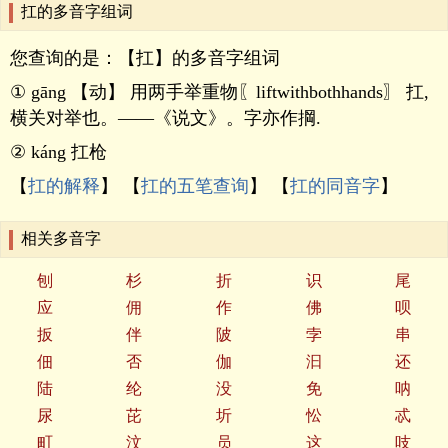
扛的多音字组词
您查询的是：【扛】的多音字组词
① gāng 【动】 用两手举重物〖liftwithbothhands〗 扛,
横关对举也。——《说文》。字亦作掆.
② káng 扛枪
【
扛的解释
】 【
扛的五笔查询
】 【
扛的同音字
】
相关多音字
刨
杉
折
识
尾
应
佣
作
佛
呗
扳
伴
陂
孛
串
佃
否
伽
汩
还
陆
纶
没
免
呐
尿
芘
圻
忪
忒
町
汶
员
这
吱