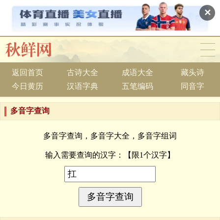
✕
返回首页
古诗大全
成语大全
藏头诗
今日黄历
汉语字典
五笔编码
同音字
多音字查询
多音字查询，多音字大全，多音字组词
输入需要查询的汉字：
【限1个汉字】