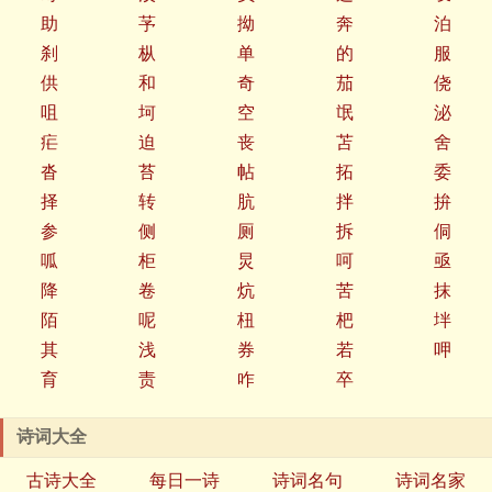
助
芧
拗
奔
泊
刹
枞
单
的
服
供
和
奇
茄
侥
咀
坷
空
氓
泌
疟
迫
丧
苫
舍
沓
苔
帖
拓
委
择
转
肮
拌
拚
参
侧
厕
拆
侗
呱
柜
炅
呵
亟
降
卷
炕
苦
抹
陌
呢
杻
杷
坢
其
浅
券
若
呷
育
责
咋
卒
诗词大全
古诗大全
每日一诗
诗词名句
诗词名家