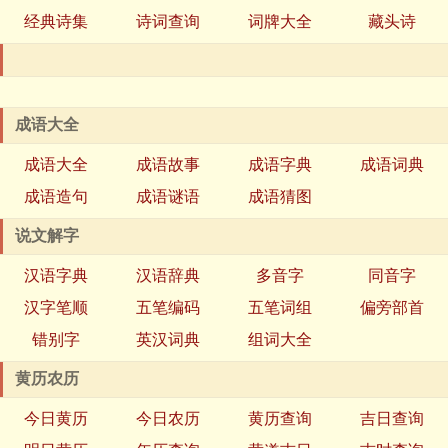
经典诗集
诗词查询
词牌大全
藏头诗
成语大全
成语大全
成语故事
成语字典
成语词典
成语造句
成语谜语
成语猜图
说文解字
汉语字典
汉语辞典
多音字
同音字
汉字笔顺
五笔编码
五笔词组
偏旁部首
错别字
英汉词典
组词大全
黄历农历
今日黄历
今日农历
黄历查询
吉日查询