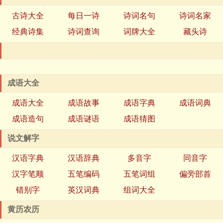
古诗大全
每日一诗
诗词名句
诗词名家
经典诗集
诗词查询
词牌大全
藏头诗
成语大全
成语大全
成语故事
成语字典
成语词典
成语造句
成语谜语
成语猜图
说文解字
汉语字典
汉语辞典
多音字
同音字
汉字笔顺
五笔编码
五笔词组
偏旁部首
错别字
英汉词典
组词大全
黄历农历