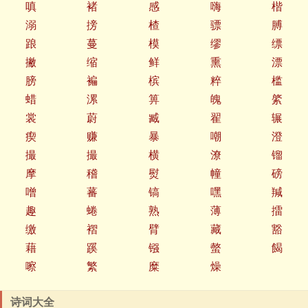
嗔
褚
感
嗨
楷
溺
搒
楂
骠
膊
踉
蔓
模
缪
缥
撇
缩
鲜
熏
漂
膀
褊
槟
粹
槛
蜡
漯
箅
魄
綮
裳
蔚
臧
翟
辗
瘈
赚
暴
嘲
澄
撮
撮
横
潦
镏
摩
稽
熨
幢
磅
噌
蕃
镐
嘿
羬
趣
蜷
熟
薄
擂
缴
褶
臂
藏
豁
藉
蹊
镪
螫
餲
嚓
繁
糜
燥
诗词大全