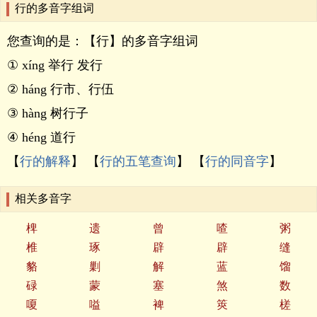
行的多音字组词
您查询的是：【行】的多音字组词
① xíng 举行 发行
② háng 行市、行伍
③ hàng 树行子
④ héng 道行
【
行的解释
】 【
行的五笔查询
】 【
行的同音字
】
相关多音字
椑
遗
曾
喳
粥
椎
琢
辟
辟
缝
貉
剿
解
蓝
馏
碌
蒙
塞
煞
数
嗄
嗌
裨
筴
槎