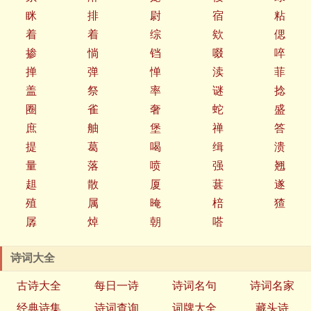
眯
排
尉
宿
粘
着
着
综
欸
偲
掺
惝
铛
啜
啐
掸
弹
惮
渎
菲
盖
祭
率
谜
捻
圈
雀
奢
蛇
盛
庶
舳
堡
禅
答
提
葛
喝
缉
溃
量
落
喷
强
翘
趄
散
厦
葚
遂
殖
属
晻
棓
猹
孱
焯
朝
嗒
诗词大全
古诗大全
每日一诗
诗词名句
诗词名家
经典诗集
诗词查询
词牌大全
藏头诗