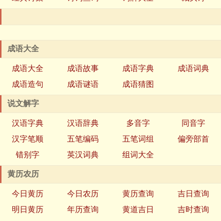
成语大全
成语大全
成语故事
成语字典
成语词典
成语造句
成语谜语
成语猜图
说文解字
汉语字典
汉语辞典
多音字
同音字
汉字笔顺
五笔编码
五笔词组
偏旁部首
错别字
英汉词典
组词大全
黄历农历
今日黄历
今日农历
黄历查询
吉日查询
明日黄历
年历查询
黄道吉日
吉时查询