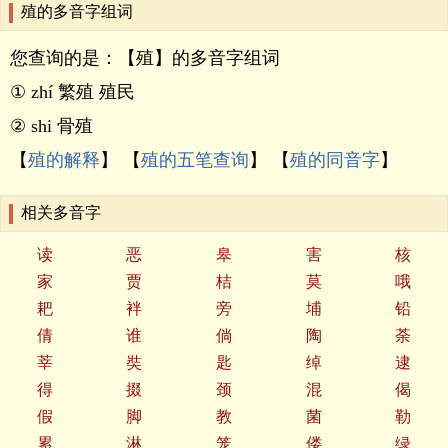
殖的多音字组词
您查询的是：【殖】的多音字组词
① zhí 繁殖 殖民
② shi 骨殖
【
殖的解释
】 【
殖的五笔查询
】 【
殖的同音字
】
相关多音字
读
恶
皋
害
核
家
贾
桔
莫
哦
耙
袢
旁
埔
铅
倩
谁
倘
陶
荼
莘
奘
匙
绰
逮
得
掇
颈
混
偈
假
脚
教
菌
勒
累
淋
笼
偻
绿