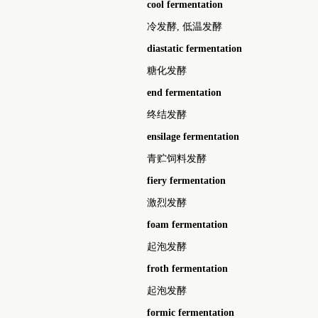
cool fermentation
冷发酵, 低温发酵
diastatic fermentation
糖化发酵
end fermentation
终结发酵
ensilage fermentation
青贮饲料发酵
fiery fermentation
激烈发酵
foam fermentation
起泡发酵
froth fermentation
起泡发酵
formic fermentation