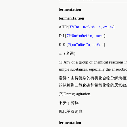
fermentation
fer.men.ta.tion
AHD:[
f?r”m…n-t3“sh…n, -mμn-
]
D.J.[
7f*8m*n6tei.*n, -men-
]
K.K.[
7f)m*n6te.*n, -mWn-
]
n.（名词）
(1)Any of a group of chemical reactions i
simple substances, especially the anaerobi
发酵：由将复杂的有机化合物分解为相
的从糖到二氧化碳和氢氧化物的厌氧微
(2)Unrest; agitation.
不安；纷扰
现代英汉词典
fermentation