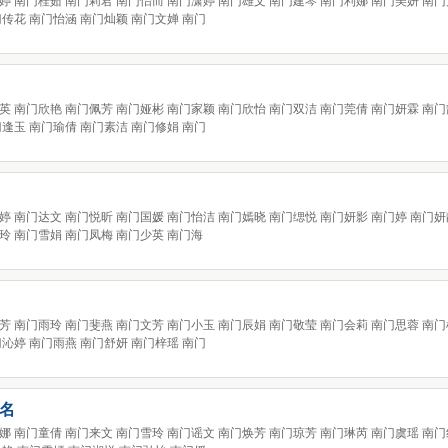
婷 南门桂茹 南门莉君 南门怡而 南门潇婷 南门雄文 南门建琴 南门利娜 南门美妍 南门
门传花 南门怡涵 南门灿颖 南门文婵 南门
英 南门欣艳 南门佩芳 南门娅彬 南门家颖 南门欣怡 南门双洁 南门莞倩 南门妍霖 南门
门逢玉 南门瑜倩 南门素洁 南门修娟 南门
婷 南门达文 南门悦昕 南门国媛 南门怡洁 南门嫣晓 南门缌悦 南门妍影 南门婷 南门妍
玲 南门雪娟 南门凤梅 南门少英 南门海
芳 南门雨玲 南门斐燕 南门文芳 南门小玉 南门辰娟 南门敬莹 南门会莉 南门思蓉 南门
门沁婷 南门雨燕 南门舒妍 南门梓瑶 南门
名
娜 南门童倩 南门来文 南门雪玲 南门谣文 南门焕芳 南门琼芳 南门琳芮 南门虞瑶 南门