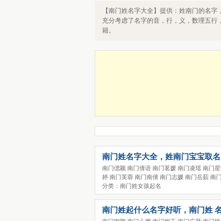
南门姓起名字大全，南门姓好名字，
【南门姓名字大全】提供：姓南门的名字，起
门
充分考虑了名字的音，行，义，数理五行
籍。
南门姓名字大全，姓南门宝宝取名
南门偲颖 南门倩语 南门茗媛 南门凌瑶 南门星
婷 南门芙蓉 南门南倩 南门志媛 南门岳茹 南
分类：南门姓女孩起名
南门姓起什么名字好听，南门姓 