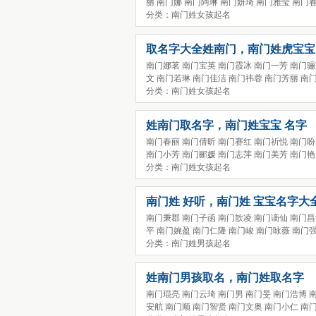
丽 南门娜 南门阿琳 南门妍琦 南门雅莹 南门
分类：南门姓女孩起名
取名字大全姓南门，南门姓虎宝宝
南门娜茗 南门宝英 南门霞冰 南门一芳 南门骊
文 南门若琳 南门佳洁 南门祎蓉 南门芳丽 南
分类：南门姓女孩起名
姓南门取名字，南门姓宝宝 名字
南门春丽 南门倩昕 南门赛红 南门祈悦 南门盼
南门小芳 南门郦媛 南门志萍 南门美芳 南门艳
分类：南门姓女孩起名
南门姓 好听，南门姓 宝宝名字大
南门秉郡 南门子函 南门歆凌 南门谪仙 南门昌
平 南门婉盈 南门仁隆 南门峻 南门咏薇 南门
分类：南门姓男孩起名
姓南门男孩取名，南门姓取名字
南门琨亮 南门云琦 南门男 南门旻 南门浩博 
安航 南门顺 南门智贤 南门文奥 南门小仁 南