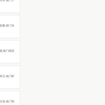
月玲 南门宁
歆颖 南门肖
靓 南门雨琼
梓玉 南门昕
红燕 南门明