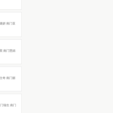
璐妍 南门亚
英 南门慧娟
仕奇 南门丽
南门瑞生 南门