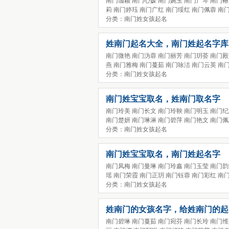
南门珈颖 南门心媛 南门婉玉 南门广琴 南门椿
莉 南门婷珏 南门广红 南门绥红 南门佩蓉 南
分类：南门姓女孩起名
姓南门起名大全，南门姓起名字库
南门微艳 南门沩蓉 南门丽芳 南门玥荟 南门殿
燕 南门雅梅 南门蔓茹 南门咏洁 南门云英 南
分类：南门姓女孩起名
南门姓宝宝取名，姓南门取名字
南门玲美 南门长文 南门玲鞅 南门明玉 南门纪
南门楚妍 南门琳淋 南门碧萍 南门艳文 南门佩
分类：南门姓女孩起名
南门姓宝宝取名，南门姓起名字
南门凤梅 南门曼琳 南门玲鑫 南门玉莹 南门韵
瑶 南门荣霞 南门正玥 南门钰蓉 南门彩红 南
分类：南门姓女孩起名
姓南门的女孩名字，给姓南门的起
南门碧琳 南门蔓茹 南门宛芬 南门长玲 南门维