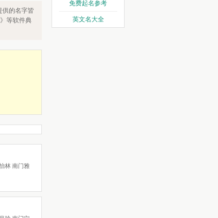
免费起名参考
提供的名字皆
英文名大全
》等软件典
怡林 南门雅