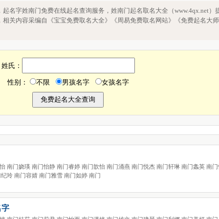
南门姓取名字，姓南门的起名，起名字姓南
名字姓南门免费在线起名查询服务，姓南门起名取名大全（www.4qx.net）
，相关内容采编自《宝宝免费取名大全》《周易免费取名网站》《免费起名大师
姓氏：
性别：
不限
男孩名字
女孩名字
怡 南门娆瑛 南门怡静 南门睿婷 南门歆怡 南门涌燕 南门悦杰 南门轩琳 南门螽英 南门
门纪玲 南门容婧 南门雅雪 南门如婷 南门
名字