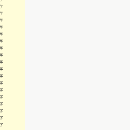
字
字
字
字
字
字
字
字
字
字
字
字
字
字
字
字
字
字