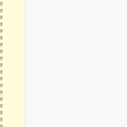
字
字
字
字
字
字
字
字
字
字
字
字
字
字
字
字
字
字
字