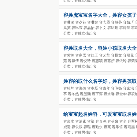
分类：容姓女孩起名
容姓虎宝宝名字大全，姓容女孩子
容琳璐 容夕花 容琳娜 容志霞 容慧芬 容婧珥 
凤英 容琳萱 容晶怡 容卜文 容珺瑶 容科莹 容
分类：容姓女孩起名
容姓取名大全，容姓小孩取名大全
容紫蓉 容寒雪 容红玉 容艺莹 容楷文 容丽花 
茹 容馨倩 容悦玲 容惠颖 容蕙妍 容依玲 容紫
分类：容姓女孩起名
姓容的取什么名字好，姓容男孩取
容铨坤 容海绵 容幸磊 容泰年 容飞扬 容家治 
葶 容冬然 容墨涵 容宇辉 容永馨 容金华 容凌焓
分类：容姓男孩起名
给宝宝起名姓容，可爱宝宝取名姓
容泉水 容泊紊 容鄯 容泰鸿 容菲泉 容全 容军
威毫 容俊辰 容璐 容勤永 容亮 容乐笛 容雨墨
分类：容姓男孩起名