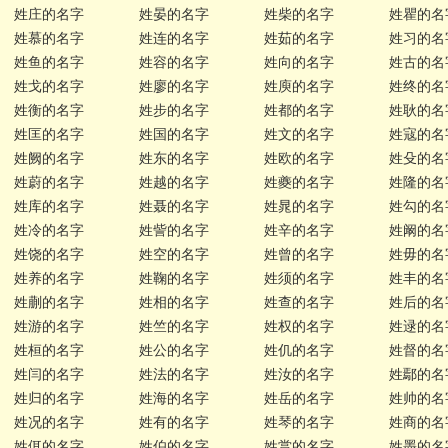
姓庄的名字
姓晏的名字
姓柴的名字
姓瞿的名
姓慕的名字
姓连的名字
姓茹的名字
姓习的名
姓鱼的名字
姓容的名字
姓向的名字
姓古的名
姓戈的名字
姓廖的名字
姓庾的名字
姓终的名
姓衡的名字
姓步的名字
姓都的名字
姓耿的名
姓匡的名字
姓国的名字
姓文的名字
姓寇的名
姓阙的名字
姓东的名字
姓欧的名字
姓殳的名
姓蔚的名字
姓越的名字
姓夔的名字
姓隆的名
姓库的名字
姓聂的名字
姓晁的名字
姓勾的名
姓冷的名字
姓訾的名字
姓辛的名字
姓阚的名
姓饶的名字
姓空的名字
姓曾的名字
姓毋的名
姓养的名字
姓鞠的名字
姓须的名字
姓丰的名
姓蒯的名字
姓相的名字
姓查的名字
姓后的名
姓游的名字
姓竺的名字
姓权的名字
姓逯的名
姓桓的名字
姓公的名字
姓仉的名字
姓督的名
姓闫的名字
姓法的名字
姓汝的名字
姓鄢的名
姓归的名字
姓海的名字
姓岳的名字
姓帅的名
姓况的名字
姓有的名字
姓琴的名字
姓商的名
姓佴的名字
姓伯的名字
姓赏的名字
姓墨的名