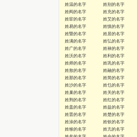
姓温的名字
姓别的名字
姓阎的名字
姓充的名字
姓宦的名字
姓艾的名字
姓易的名字
姓慎的名字
姓暨的名字
姓居的名字
姓满的名字
姓弘的名字
姓广的名字
姓禄的名字
姓沃的名字
姓利的名字
姓师的名字
姓巩的名字
姓敖的名字
姓融的名字
姓那的名字
姓简的名字
姓沙的名字
姓乜的名字
姓巢的名字
姓关的名字
姓荆的名字
姓红的名字
姓盖的名字
姓益的名字
姓晋的名字
姓楚的名字
姓涂的名字
姓钦的名字
姓缑的名字
姓亢的名字
姓牟的名字
姓佘的名字