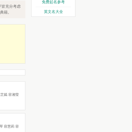
免费起名参考
字皆充分考虑
英文名大全
典籍。
容芷嫣 容湘莹
琴 容慧莉 容