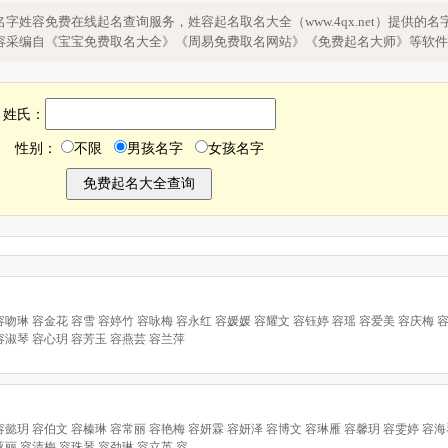
取名字，姓容的起名，起名字姓容
姓容免费在线起名查询服务，姓容起名取名大全（www.4qx.net）提供的名
容采编自《宝宝免费取名大全》《周易免费取名网站》《免费起名大师》等软件
姓氏：
性别：
不限
男孩名字
女孩名字
容吻琳 容金花 容雪 容婷竹 容咏梅 容永红 容媛媛 容耀文 容钰婷 容瑶 容爱美 容庆梅 
容淑琴 容心玥 容芳玉 容燕芸 容兰萍
容懿玥 容伯文 容榛琳 容常丽 容艳梅 容妍霖 容妍泽 容博文 容琳雁 容馨玥 容雯婷 容海
亚丽 容清梅 容珠琴 容劲琳 容立英 容