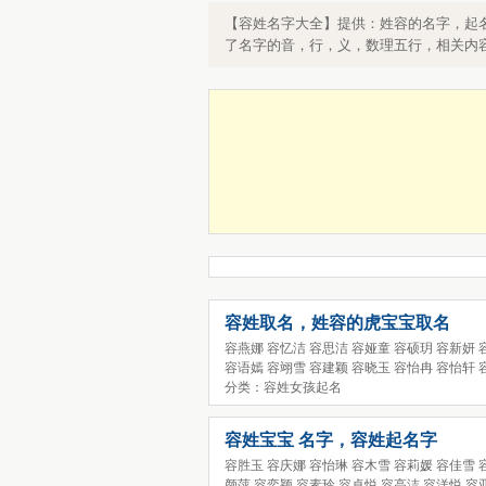
容姓起名字大全，容姓好名字，容姓
【容姓名字大全】提供：姓容的名字，起名字
了名字的音，行，义，数理五行，相关内
容姓取名，姓容的虎宝宝取名
容燕娜 容忆洁 容思洁 容娅童 容硕玥 容新妍 
容语嫣 容翊雪 容建颖 容晓玉 容怡冉 容怡轩 
分类：容姓女孩起名
容姓宝宝 名字，容姓起名字
容胜玉 容庆娜 容怡琳 容木雪 容莉媛 容佳雪 
颜萍 容奕颖 容素玲 容卓悦 容高洁 容洋悦 容