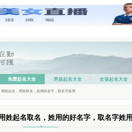
免费起名大全
男孩起名大全
女孩起名大全
全，用姓起名，用姓取名，姓用的名字，取名字姓用
用姓起名取名，姓用的好名字，取名字姓