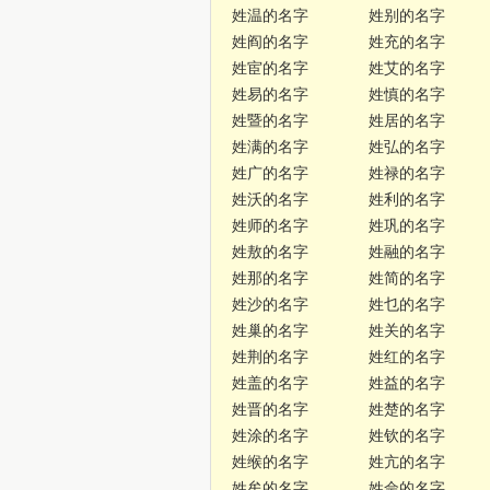
姓温的名字
姓别的名字
姓阎的名字
姓充的名字
姓宦的名字
姓艾的名字
姓易的名字
姓慎的名字
姓暨的名字
姓居的名字
姓满的名字
姓弘的名字
姓广的名字
姓禄的名字
姓沃的名字
姓利的名字
姓师的名字
姓巩的名字
姓敖的名字
姓融的名字
姓那的名字
姓简的名字
姓沙的名字
姓乜的名字
姓巢的名字
姓关的名字
姓荆的名字
姓红的名字
姓盖的名字
姓益的名字
姓晋的名字
姓楚的名字
姓涂的名字
姓钦的名字
姓缑的名字
姓亢的名字
姓牟的名字
姓佘的名字