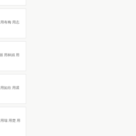
 用有梅 用志
丽 用林娟 用
 用如欣 用裘
用瑞 用楚 用