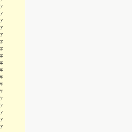
字
字
字
字
字
字
字
字
字
字
字
字
字
字
字
字
字
字