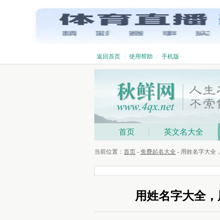
返回首页
|
使用帮助
|
手机版
首页
英文名大全
当前位置：
首页
-
免费起名大全
- 用姓名字大
用姓名字大全，