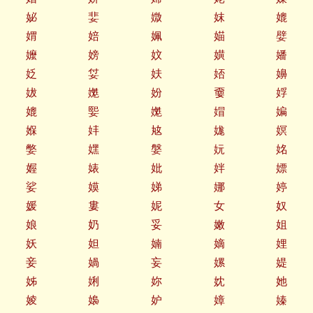
妼
婓
媺
妺
媲
媦
婄
姵
媌
嬖
嬤
嫎
妏
嫹
嬏
姂
姇
妋
娝
嬶
妭
嬔
妢
嫑
娐
媲
媐
嬔
媢
媥
媬
妦
奿
娏
嫇
嫳
嫼
媻
妧
姳
媉
婊
妣
姅
嫖
娑
嫫
娣
娜
婷
媛
婁
妮
女
奴
娘
奶
妥
嫩
姐
妖
妲
婻
嫡
娌
妾
媧
妄
嫘
媞
姊
娳
妳
妉
她
婈
嬝
妒
嫜
嫀