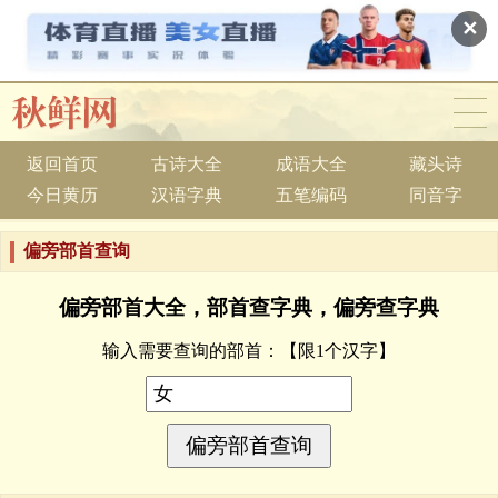
✕
返回首页
古诗大全
成语大全
藏头诗
今日黄历
汉语字典
五笔编码
同音字
偏旁部首查询
偏旁部首大全，部首查字典，偏旁查字典
输入需要查询的部首：
【限1个汉字】