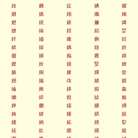
奻
嫷
婝
婰
嬥
媨
嫊
嫋
孅
婅
嬁
娊
媅
嬚
嫾
嫽
婾
婬
嫍
婯
奷
嬧
娵
嬩
妵
婖
婇
媀
娪
妎
孂
媊
娰
嬺
媇
媤
姈
嫧
婜
媂
婸
姛
娻
嬞
姕
嬨
媏
妀
媎
婮
婨
媠
姼
婽
姦
嬾
婛
婗
媫
嬐
婙
嬼
嬬
嬢
嫥
姷
婒
嬯
娸
娧
婑
妠
妬
嬻
姴
姲
奺
嫏
嫟
嬠