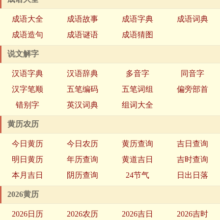
成语大全
成语故事
成语字典
成语词典
成语造句
成语谜语
成语猜图
说文解字
汉语字典
汉语辞典
多音字
同音字
汉字笔顺
五笔编码
五笔词组
偏旁部首
错别字
英汉词典
组词大全
黄历农历
今日黄历
今日农历
黄历查询
吉日查询
明日黄历
年历查询
黄道吉日
吉时查询
本月吉日
阴历查询
24节气
日出日落
2026黄历
2026日历
2026农历
2026吉日
2026吉时