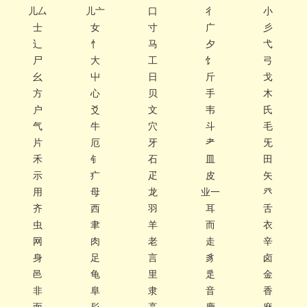
儿厶
儿亠
口
彳
小
士
女
寸
广
彡
辶
忄
马
夕
弋
尸
大
工
饣
弓
幺
屮
日
斤
戈
方
心
贝
手
木
户
爻
文
韦
氏
气
牛
穴
斗
毛
片
厄
牙
耂
旡
禾
钅
石
皿
田
示
疒
疋
皮
矢
用
母
龙
业一
癶
齐
西
羽
耳
舌
虫
聿
羊
而
衣
网
肉
老
走
辛
身
足
言
豸
卤
邑
龟
里
辵
金
非
阜
隶
音
香