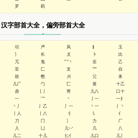
罗
羁
汉字部首大全，偏旁部首大全
巛
虍
风
釒
玉
氵
长
攴
卜
比
兀
鬼
冖丶
韭
乙
至
匚
支
爫
自
鼓
鬯
爿
尣
耒
儿厂
勹
匸
黄
十乙
鼎
亅丿
靑
儿八
口十
一
乛
丶
亅一
一纟
丶丿
丿乙
丿一
丶一
丿丶
丨人
丨八
刂
讠
亻
刀
冂
冫
力
厂
入
凵
儿丷
几
八
儿二
十儿
匕亻
儿口
儿丿