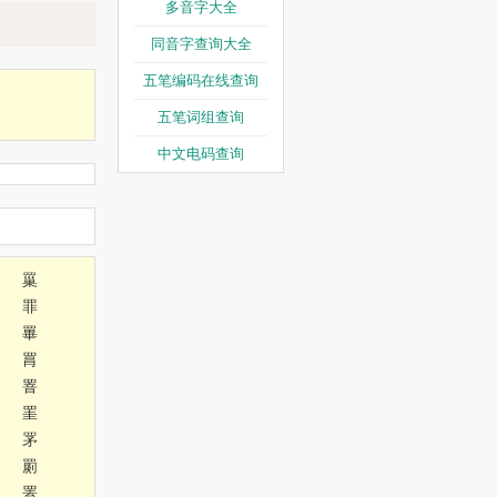
多音字大全
同音字查询大全
五笔编码在线查询
五笔词组查询
中文电码查询
罺
罪
罼
罥
罯
罣
罞
罽
罴