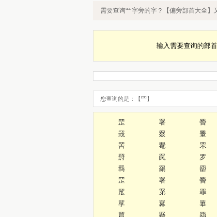
部首罒的字，偏旁罒的字，罒字旁的
需要查询罒字旁的字？【偏旁部首大全】
输入需要查询的部
您查询的是：【罒】
罡
署
罾
罭
罬
罿
罟
罨
罘
罸
罠
罗
羇
羂
罶
罡
署
罾
罛
罤
罪
罦
羃
罼
罥
羇
羂