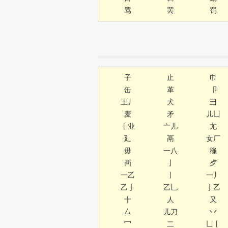
骂
罢
罚
子
止
巾
缶
革
卩
土丿
犬
彐
麦
矛
儿凵
丨业
亠儿
尢
廴
鬲
女厂
毋
一八
龝
襾
亅
歺
一乙
丨
一丿
乙亅
乙乚
亅乙
十
人
又
厶
儿刀
丷
冖
二
凵丨