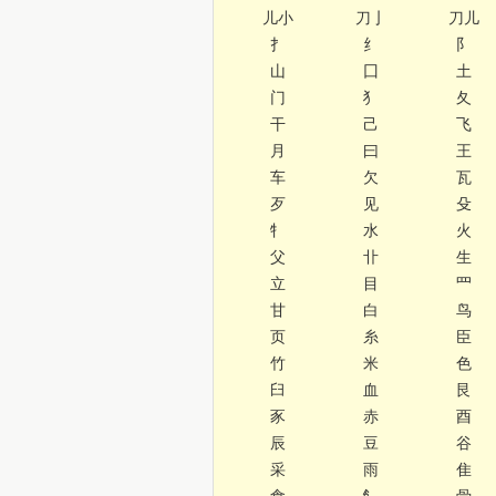
儿小
刀亅
刀儿
扌
纟
阝
山
囗
土
门
犭
夂
干
己
飞
月
曰
王
车
欠
瓦
歹
见
殳
牜
水
火
父
卝
生
立
目
罒
甘
白
鸟
页
糸
臣
竹
米
色
臼
血
艮
豕
赤
酉
辰
豆
谷
采
雨
隹