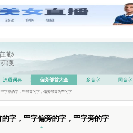
汉语词典
偏旁部首大全
多音字
同音字
- 罒字部的字，罒部首的字，偏旁部首为罒的字
首的字，罒字偏旁的字，罒字旁的字