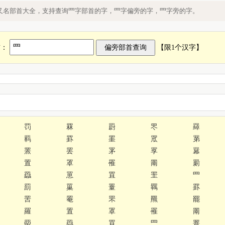
字
又名部首大全，支持查询罒字部首的字，罒字偏旁的字，罒字旁的字。
首：
【限1个汉字】
罚
罧
罻
罖
羄
羁
罫
罣
罛
罤
罴
罢
罞
罦
羃
置
罩
罹
罱
罽
羉
罳
罝
罜
罒
罰
罺
罿
羈
罫
罟
罨
罘
羆
罷
羅
置
罩
罹
罱
罶
羉
罝
罒
罯