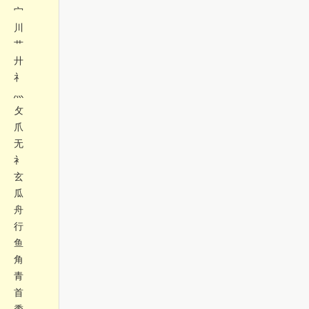
宀
川
艹
廾
礻
灬
攵
爪
无
衤
玄
瓜
舟
行
鱼
角
青
首