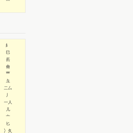
糹
巳
镸
龠
覀
彑
二厶
丿
一人
儿
亠
匕
冫夂